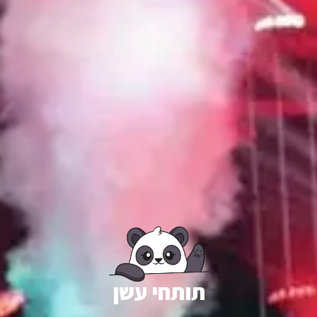
תותחי עשן